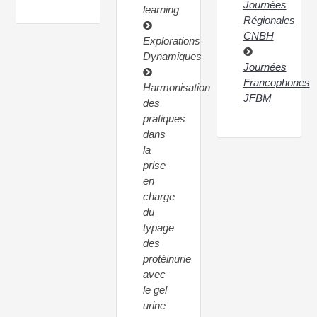
Journées
learning
Régionales
CNBH
Explorations
Dynamiques
Journées
Francophones
Harmonisation
JFBM
des
pratiques
dans
la
prise
en
charge
du
typage
des
protéinurie
avec
le gel
urine