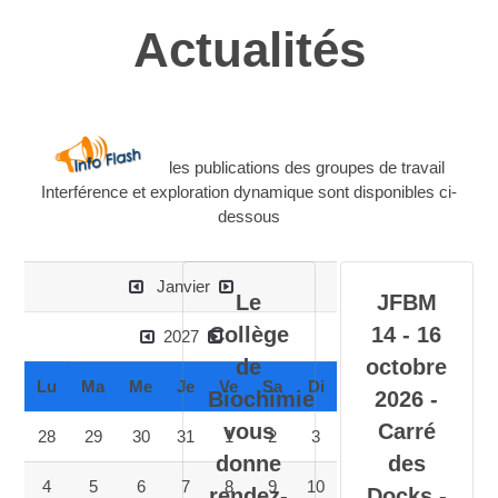
Actualités
les publications des groupes de travail
Interférence et exploration dynamique sont disponibles ci-
dessous
Janvier
Le
JFBM
Collège
14 - 16
2027
de
octobre
Lu
Ma
Me
Je
Ve
Sa
Di
Biochimie
2026 -
vous
Carré
28
29
30
31
1
2
3
donne
des
4
5
6
7
8
9
10
rendez-
Docks -