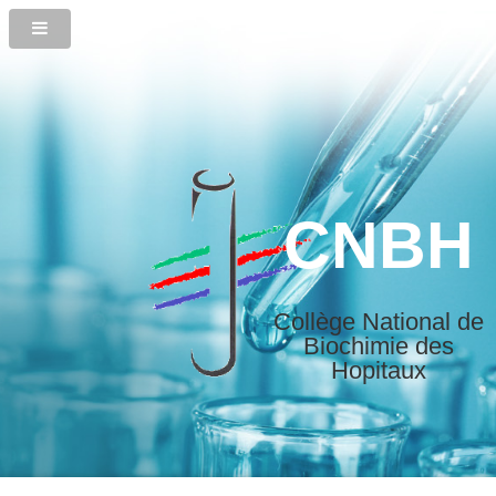
CNBH
Collège National de
Biochimie des
Hopitaux