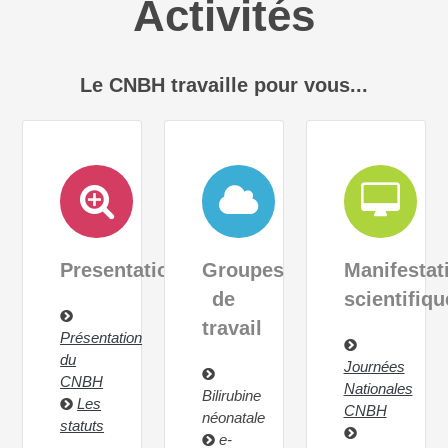
Activités
Le CNBH travaille pour vous...
Presentation
Groupes
Manifestat
de
scientifiqu
travail
Présentation
du
Journées
CNBH
Nationales
Bilirubine
Les
CNBH
néonatale
statuts
e-