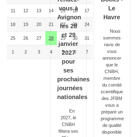
vous à
Le
11
12
13
14
15
16
17
Avignon
Havre
18
19
20
21
22
23
24
les 28
Nous
et 29
sommes
25
26
27
28
29
30
31
janvier
ravis de
vous
2027
1
2
3
4
5
6
7
annoncer
pour
que le
ses
CNBH,
membre
prochaines
du comité
journées
scientifique
nationales
des JFBM
vous a
En
préparé un
2027, le
programme
CNBH
de qualité
fêtera ses
disponible