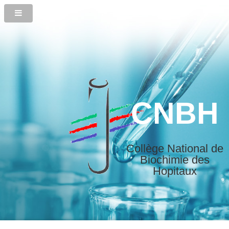
CNBH
Collège National de
Biochimie des
Hopitaux