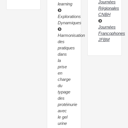
Journées
learning
Régionales
CNBH
Explorations
Dynamiques
Journées
Francophones
Harmonisation
JFBM
des
pratiques
dans
la
prise
en
charge
du
typage
des
protéinurie
avec
le gel
urine