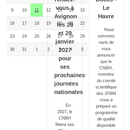
vous à
Le
9
10
11
12
13
14
15
Avignon
Havre
16
17
18
19
20
21
22
les 28
Nous
et 29
sommes
23
24
25
26
27
28
29
janvier
ravis de
vous
2027
30
31
1
2
3
4
5
annoncer
pour
que le
ses
CNBH,
membre
prochaines
du comité
journées
scientifique
nationales
des JFBM
vous a
En
préparé un
2027, le
programme
CNBH
de qualité
fêtera ses
disponible