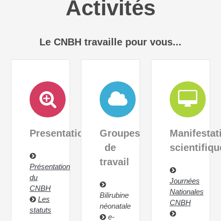
Activités
Le CNBH travaille pour vous...
Presentation
Groupes
Manifestat
de
scientifiqu
travail
Présentation
du
Journées
CNBH
Nationales
Bilirubine
Les
CNBH
néonatale
statuts
e-