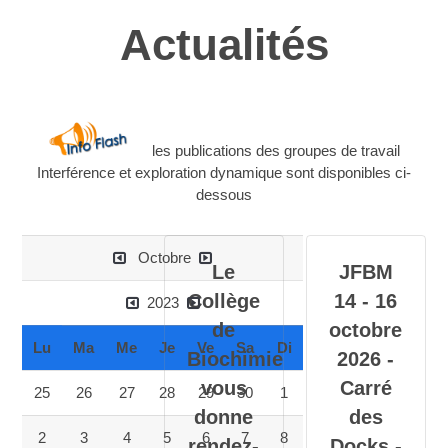
Actualités
les publications des groupes de travail
Interférence et exploration dynamique sont disponibles ci-
dessous
Octobre
Le
JFBM
Collège
14 - 16
2023
de
octobre
Lu
Ma
Me
Je
Ve
Sa
Di
Biochimie
2026 -
vous
Carré
25
26
27
28
29
30
1
donne
des
2
3
4
5
6
7
8
rendez-
Docks -