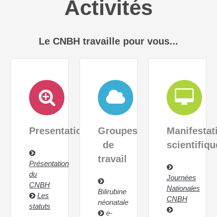
Activités
Le CNBH travaille pour vous...
Presentation
Groupes
Manifestat
de
scientifiqu
travail
Présentation
du
Journées
CNBH
Nationales
Bilirubine
Les
CNBH
néonatale
statuts
e-