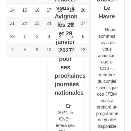
vous à
Le
14
15
16
17
18
19
20
Avignon
Havre
21
22
23
24
25
26
27
les 28
Nous
et 29
sommes
28
1
2
3
4
5
6
janvier
ravis de
vous
2027
7
8
9
10
11
12
13
annoncer
pour
que le
ses
CNBH,
membre
prochaines
du comité
journées
scientifique
nationales
des JFBM
vous a
En
préparé un
2027, le
programme
CNBH
de qualité
fêtera ses
disponible