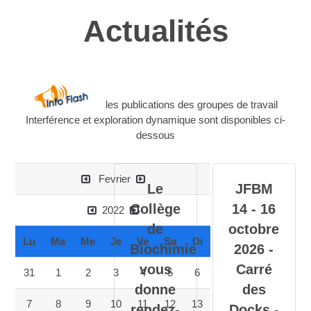
Actualités
les publications des groupes de travail
Interférence et exploration dynamique sont disponibles ci-
dessous
Fevrier
Le
JFBM
Collège
14 - 16
2022
de
octobre
Lu
Ma
Me
Je
Ve
Sa
Di
Biochimie
2026 -
vous
Carré
31
1
2
3
4
5
6
donne
des
7
8
9
10
11
12
13
rendez-
Docks -