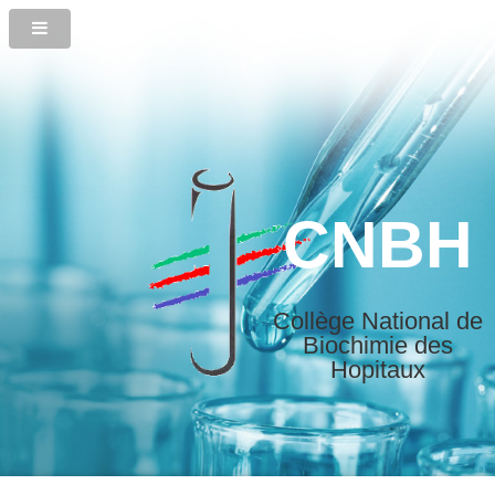
CNBH
Collège National de
Biochimie des
Hopitaux