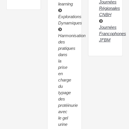
Journées
learning
Régionales
CNBH
Explorations
Dynamiques
Journées
Francophones
Harmonisation
JFBM
des
pratiques
dans
la
prise
en
charge
du
typage
des
protéinurie
avec
le gel
urine