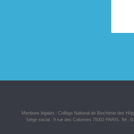
Mentions légales : Collège National de Biochimie des Hô
Siège social : 9 rue des Colonnes 75002 PARIS. Tel : 0